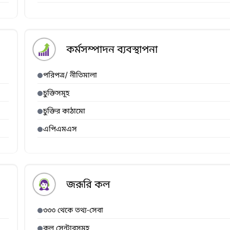
কর্মসম্পাদন ব্যবস্থাপনা
পরিপত্র/ নীতিমালা
চুক্তিসমূহ
চুক্তির কাঠামো
এপিএমএস
জরূরি কল
৩৩৩ থেকে তথ্য-সেবা
কল সেন্টারসমূহ