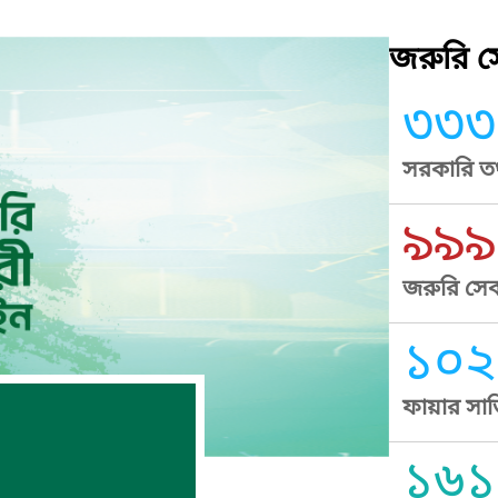
জরুরি সে
৩৩৩
সরকারি তথ
৯৯৯
জরুরি সেব
১০২
ফায়ার সার
১৬১