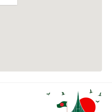
আগাম বার্তা
২২
 সেবা
৮
়তা লাইন
০৯
র্মচারী কল্যাণ বোর্ড হটলাইন
০৮৮৮৮৮৮৮
নিয়ন্ত্রণ হটলাইন