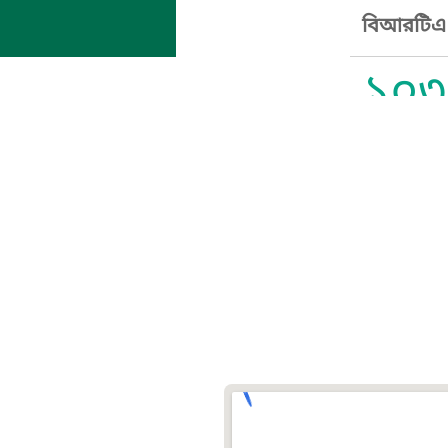
বিআরটিএ স
১০৩
সুপ্রীম কোর
১০৯
নারী ও শিশ
১০৬
দুদক
১০২