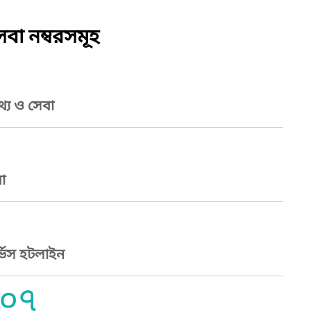
বা নম্বরসমূহ
্য ও সেবা
া
্ভিস হটলাইন
০৭