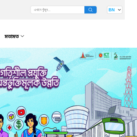
BN
মতামত